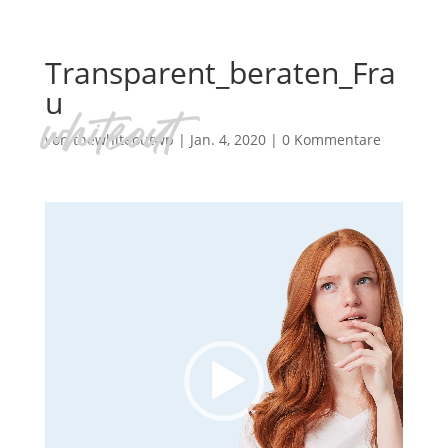
Transparent_beraten_Fra
u
von
thewhiteoutwp
|
Jan. 4, 2020
|
0 Kommentare
Video-
Player